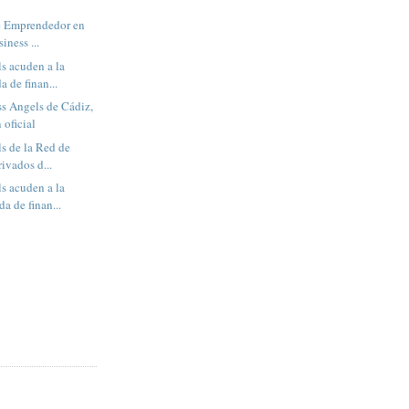
de Emprendedor en
iness ...
s acuden a la
a de finan...
s Angels de Cádiz,
 oficial
s de la Red de
rivados d...
s acuden a la
a de finan...