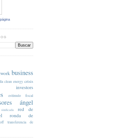
 página
LOG
business
twork
crisis
lla
clean energy
e investors
es
estímulo fiscal
rsores ángel
red de
sindicada
l
ronda de
off
transferencia de