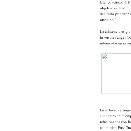
Blanco (Grupo ITNe
objetivo es rendir 
decidido priorizar 
otro tipo."
La asistencia es gra
inversores ángel (b
interesadas en inver
First Tuesday surg
encuentro entre em
relacionados con In
actualidad First Tu