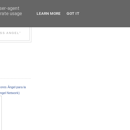
user-agent
erate usage
LEARN MORE
GOT IT
S
ESS ANGEL"
ores Ángel para la
Angel Network)