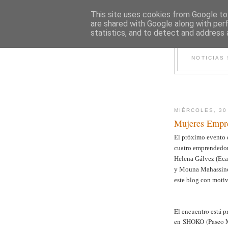
This site uses cookies from Google to 
are shared with Google along with per
statistics, and to detect and address 
NOTICIAS
MIÉRCOLES, 30
Mujeres Empre
El próximo evento 
cuatro emprendedora
Helena Gálvez (Eca
y Mouna Mahassine
este blog con motiv
El encuentro está p
en SHOKO (Paseo Ma