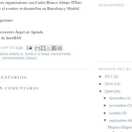
os organizadores son Carlos Blanco (Grupo ITNet)
SEGUIDORES
 el eventos se desarrollan en Barcelona y Madrid.
ipciones
nversores Ángel en
Agenda
de InnoBAN
LUISF
EN
5:34
NESS ANGELS
,
EARLY STAGE INVESTORS
,
S
,
INVERSORES ÁNGEL
ARCHIVO DEL B
2011
(2)
MENTARIOS:
►
2010
(13)
►
UN COMENTARIO
2009
(35)
▼
diciembre
(1)
►
noviembre
(7)
►
octubre
(5)
►
septiembre
(6)
▼
Mujeres Empren