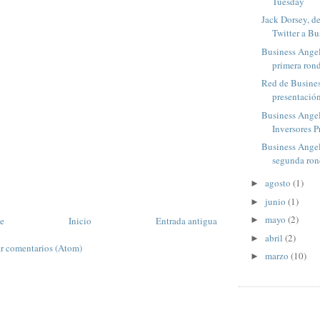
Tuesday
Jack Dorsey, 
Twitter a Bus
Business Angel
primera rond
Red de Busines
presentación
Business Angel
Inversores P
Business Angel
segunda rond
agosto
(1)
►
junio
(1)
►
mayo
(2)
te
Inicio
Entrada antigua
►
abril
(2)
►
r comentarios (Atom)
marzo
(10)
►