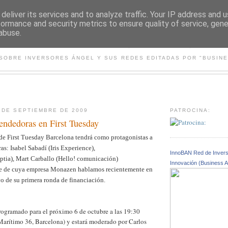
deliver its services and to analyze traffic. Your IP address and 
formance and security metrics to ensure quality of service, gen
abuse.
NOTICIAS BUSINESS ANGEL
 SOBRE INVERSORES ÁNGEL Y SUS REDES EDITADAS POR "BUSIN
 DE SEPTIEMBRE DE 2009
PATROCINA:
ndedoras en First Tuesday
de First Tuesday Barcelona tendrá como protagonistas a
s: Isabel Sabadí (Iris Experience),
InnoBAN Red de Invers
ptia), Mart Carballo (Hello! comunicación)
Innovación (Business 
 de cuya empresa Monazen hablamos recientemente en
o de su primera ronda de financiación.
rogramado para el próximo 6 de octubre a las 19:30
rítimo 36, Barcelona) y estará moderado por Carlos