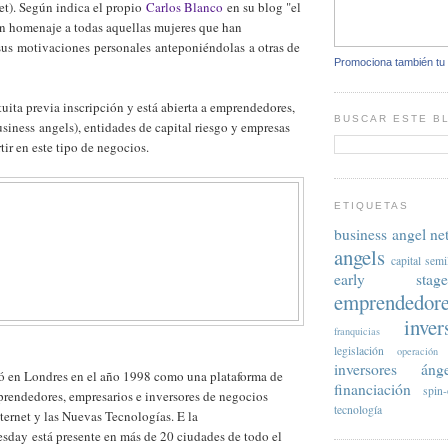
t). Según indica el propio
Carlos Blanco
en su blog "el
un homenaje a todas aquellas mujeres que han
sus motivaciones personales anteponiéndolas a otras de
Promociona también tu
tuita previa inscripción y está abierta a emprendedores,
BUSCAR ESTE B
usiness angels), entidades de capital riesgo y empresas
tir en este tipo de negocios.
ETIQUETAS
business angel ne
angels
capital semi
early stag
emprendedor
inve
franquicias
legislación
operación 
inversores ánge
ió en Londres en el año 1998 como una plataforma de
financiación
spin-
prendedores, empresarios e inversores de negocios
tecnología
ternet y las Nuevas Tecnologías. E la
esday está presente en más de 20 ciudades de todo el